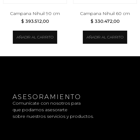
Campana Nihuil 90 cm
Campana Nihuil 60 cm
$
393.512,00
$
330.472,00
AÑADIR AL CARRITO
AÑADIR AL CARRITO
ASESORAMIENTO
Comunícate con nosotros para
que podamos asesorarte
sobre nuestros servicios y productos.