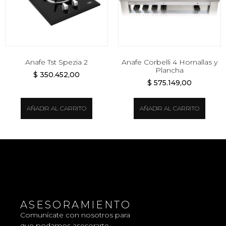
Anafe Tst Spezia 2
Anafe Corbelli 4 Hornallas y
Plancha
$
350.452,00
$
575.149,00
AÑADIR AL CARRITO
AÑADIR AL CARRITO
ASESORAMIENTO
Comunícate con nosotros para
que podamos asesorarte