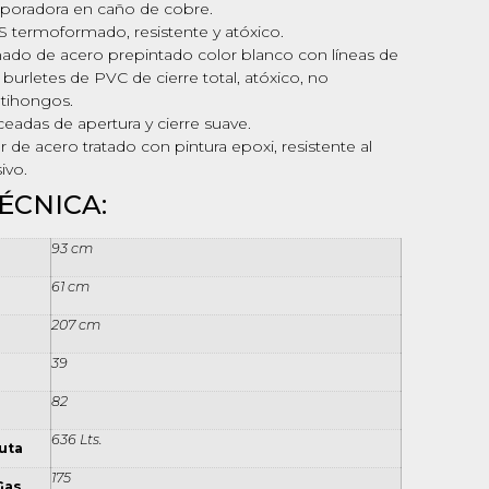
aporadora en caño de cobre.
termoformado, resistente y atóxico.
ado de acero prepintado color blanco con líneas de
burletes de PVC de cierre total, atóxico, no
ntihongos.
ceadas de apertura y cierre suave.
r de acero tratado con pintura epoxi, resistente al
ivo.
ÉCNICA:
93 cm
61 cm
207 cm
39
82
636 Lts.
uta
175
Gas