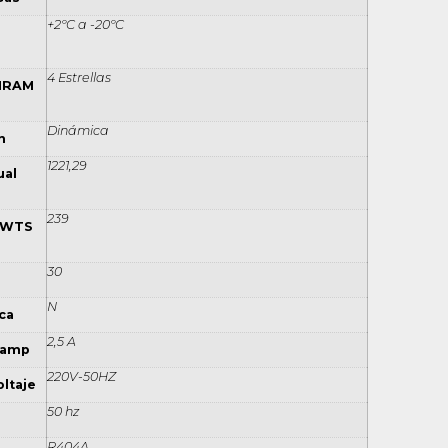
+2ºC a -20ºC
4 Estrellas
 IRAM
Dinámica
n
1221,29
al
239
 WTS
30
N
ca
2,5 A
 amp
220V-50HZ
ltaje
50 hz
R404A