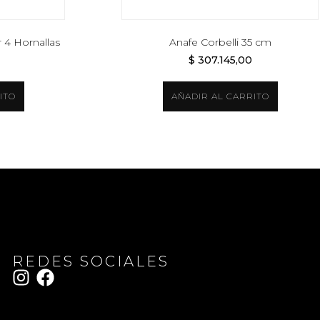
 4 Hornallas
Anafe Corbelli 35 cm
$
307.145,00
ITO
AÑADIR AL CARRITO
REDES SOCIALES