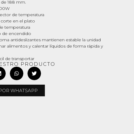
o de 188 mm.
500W
ector de temperatura
corte en el plato
 de temperatura
o de encendido
oma antideslizantes mantienen estable la unidad
nar alimentos y calentar líquidos de forma rápida y
il de transportar
UESTRO PRODUCTO
POR WHATSAPP