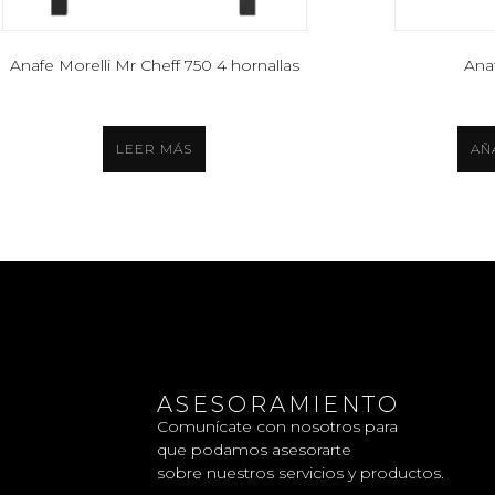
Anafe Morelli Mr Cheff 750 4 hornallas
Ana
LEER MÁS
AÑ
ASESORAMIENTO
Comunícate con nosotros para
que podamos asesorarte
sobre nuestros servicios y productos.