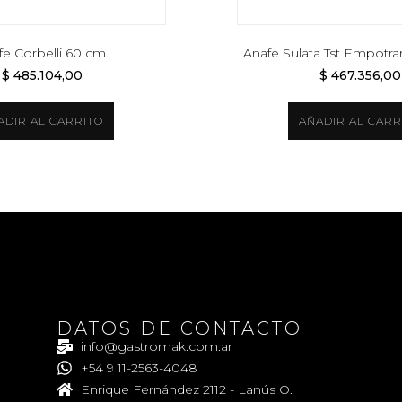
fe Corbelli 60 cm.
Anafe Sulata Tst Empotrar
$
485.104,00
$
467.356,00
ADIR AL CARRITO
AÑADIR AL CARR
DATOS DE CONTACTO
info@gastromak.com.ar
+54 9 11-2563-4048
Enrique Fernández 2112 - Lanús O.